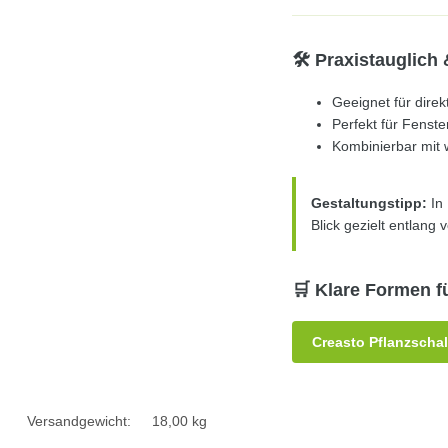
🛠️ Praxistauglich
Geeignet für dire
Perfekt für Fenst
Kombinierbar mit 
Gestaltungstipp:
In 
Blick gezielt entlan
🛒 Klare Formen f
Creasto Pflanzschal
Produkteigenschaft
Wert
Versandgewicht:
18,00 kg