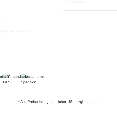
Newsletter
ht
n zur Echtheit von
n
* Alle Preise inkl. gesetzlicher USt., zzgl.
Versand