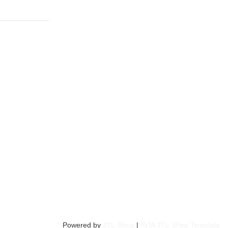
Powered by
JTL-Shop
|
AVIA JTL-Shop Template