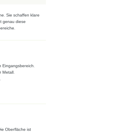
e. Sie schaffen klare
et genau diese
bereiche.
im Eingangsbereich.
r Metall.
.
e Oberfläche ist