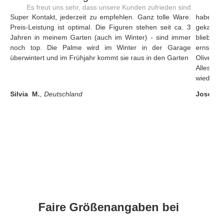
Es freut uns sehr, dass unsere Kunden zufrieden sind
Super Kontakt, jederzeit zu empfehlen. Ganz tolle Ware.
habe 
Preis-Leistung ist optimal. Die Figuren stehen seit ca. 3
gekauf
Jahren in meinem Garten (auch im Winter) - sind immer
blie
noch top. Die Palme wird im Winter in der Garage
erns
überwintert und im Frühjahr kommt sie raus in den Garten
Oliven
Alles 
wieder
Silvia M.
,
Deutschland
Josef
Faire Größenangaben bei