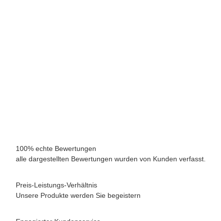
Digital-Thermostat Thermo 2
Heizen bei Kälte, Lüften bei Hitze Bis 3000 W Leistung regelbar Paket "S"
Hö
89,00 €
*
Sofort verfügbar
100% echte Bewertungen
alle dargestellten Bewertungen wurden von Kunden verfasst.
Preis-Leistungs-Verhältnis
Unsere Produkte werden Sie begeistern