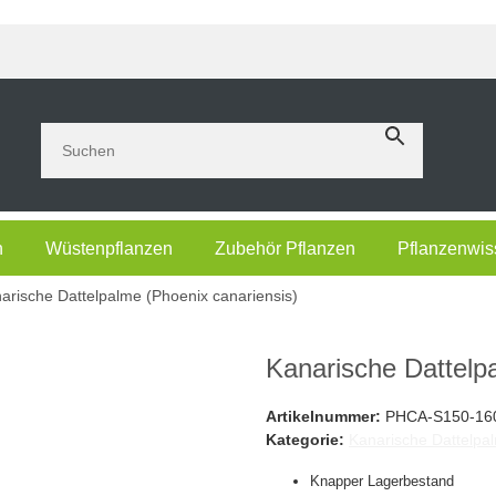
n
Wüstenpflanzen
Zubehör Pflanzen
Pflanzenwis
arische Dattelpalme (Phoenix canariensis)
Kanarische Dattel
Artikelnummer:
PHCA-S150-16
Kategorie:
Kanarische Dattelpal
Knapper Lagerbestand