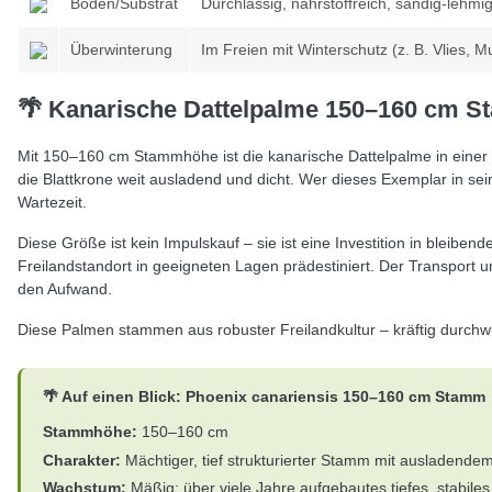
Boden/Substrat
Durchlässig, nährstoffreich, sandig-leh
Überwinterung
Im Freien mit Winterschutz (z. B. Vlies, M
🌴 Kanarische Dattelpalme 150–160 cm S
Mit 150–160 cm Stammhöhe ist die kanarische Dattelpalme in einer
die Blattkrone weit ausladend und dicht. Wer dieses Exemplar in se
Wartezeit.
Diese Größe ist kein Impulskauf – sie ist eine Investition in bleibe
Freilandstandort in geeigneten Lagen prädestiniert. Der Transport 
den Aufwand.
Diese Palmen stammen aus robuster Freilandkultur – kräftig durchwur
🌴 Auf einen Blick: Phoenix canariensis 150–160 cm Stamm
Stammhöhe:
150–160 cm
Charakter:
Mächtiger, tief strukturierter Stamm mit ausladende
Wachstum:
Mäßig; über viele Jahre aufgebautes tiefes, stabile