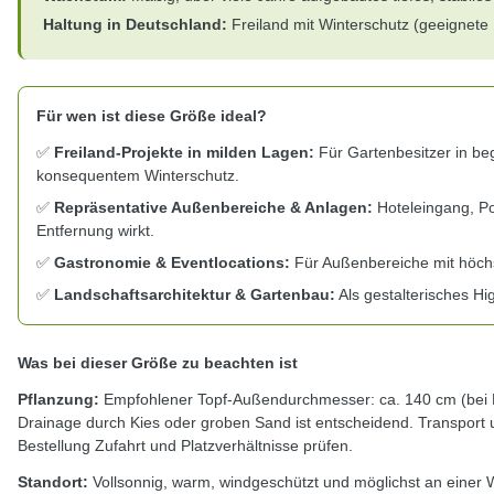
Haltung in Deutschland:
Freiland mit Winterschutz (geeignet
Für wen ist diese Größe ideal?
✅
Freiland-Projekte in milden Lagen:
Für Gartenbesitzer in be
konsequentem Winterschutz.
✅
Repräsentative Außenbereiche & Anlagen:
Hoteleingang, Po
Entfernung wirkt.
✅
Gastronomie & Eventlocations:
Für Außenbereiche mit höchs
✅
Landschaftsarchitektur & Gartenbau:
Als gestalterisches Hi
Was bei dieser Größe zu beachten ist
Pflanzung:
Empfohlener Topf-Außendurchmesser: ca. 140 cm (bei K
Drainage durch Kies oder groben Sand ist entscheidend. Transport u
Bestellung Zufahrt und Platzverhältnisse prüfen.
Standort:
Vollsonnig, warm, windgeschützt und möglichst an einer 