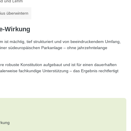
and und Lehm
sius überwintern
ge-Wirkung
ist mächtig, tief strukturiert und von beeindruckendem Umfang,
e einer südeuropäischen Parkanlage – ohne jahrzehntelange
hre robuste Konstitution aufgebaut und ist für einen dauerhaften
alerweise fachkundige Unterstützung – das Ergebnis rechtfertigt
rkung