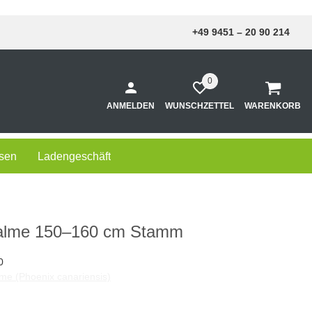
+49 9451 – 20 90 214
0
ANMELDEN
WUNSCHZETTEL
WARENKORB
sen
Ladengeschäft
palme 150–160 cm Stamm
0
me (Phoenix canariensis)