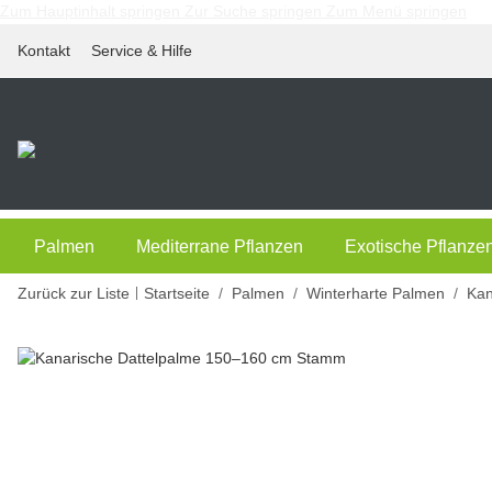
Zum Hauptinhalt springen
Zur Suche springen
Zum Menü springen
Kontakt
Service & Hilfe
Palmen
Mediterrane Pflanzen
Exotische Pflanze
Zurück zur Liste
Startseite
Palmen
Winterharte Palmen
Kan