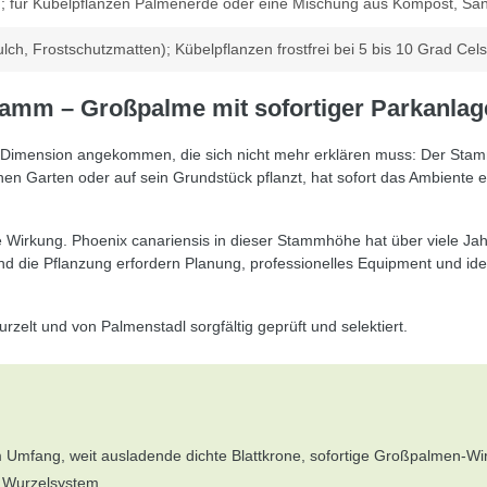
mig; für Kübelpflanzen Palmenerde oder eine Mischung aus Kompost, S
ulch, Frostschutzmatten); Kübelpflanzen frostfrei bei 5 bis 10 Grad Cel
tamm – Großpalme mit sofortiger Parkanla
 Dimension angekommen, die sich nicht mehr erklären muss: Der Stamm 
inen Garten oder auf sein Grundstück pflanzt, hat sofort das Ambient
nde Wirkung. Phoenix canariensis in dieser Stammhöhe hat über viele Ja
und die Pflanzung erfordern Planung, professionelles Equipment und ide
zelt und von Palmenstadl sorgfältig geprüft und selektiert.
m Umfang, weit ausladende dichte Blattkrone, sofortige Großpalmen-Wi
s Wurzelsystem