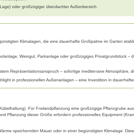
e Lage) oder großzügiger überdachter Außenbereich
günstigten Klimalagen, die eine dauerhafte Großpalme im Garten etabl
olanlage, Weingut, Parkanlage oder großzügiges Privatgrundstück – d
tem Repräsentationsanspruch – sofortige mediterrane Atmosphäre, die
ghlight in professionellen Außenanlagen – eine Investition in dauerhafte
übelhaltung). Für Freilandpflanzung eine großzügige Pflanzgrube au
nd Pflanzung dieser Größe erfordern professionelles Equipment (Kran o
Wärme speichernden Mauer oder in einer begünstigten Klimalage. Dies