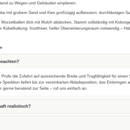
stand zu Wegen und Gebäuden einplanen.
ube mit grobem Sand und Kies großzügig aufbessern; durchlässiges Sub
 Wurzelballen dick mit Mulch abdecken, Stamm vollständig mit Kokos
 Kübelhaltung: frostfreier, heller Überwinterungsraum notwendig – Ha
m
beachten?
 Prüfe die Zufahrt auf ausreichende Breite und Tragfähigkeit für einen
 Spedition liefert bis zur vereinbarten Abladeposition; das Einbringen
ir gerne beratend zur Seite – ruf uns einfach an.
aft realistisch?