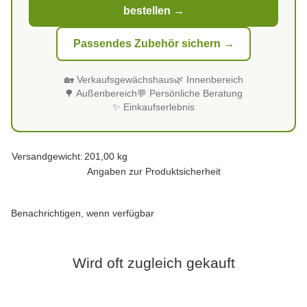
bestellen →
Passendes Zubehör sichern →
🏡 Verkaufsgewächshaus
🌿 Innenbereich
🌳 Außenbereich
💬 Persönliche Beratung
✨ Einkaufserlebnis
Produkteigenschaft
Wert
Versandgewicht:
201,00 kg
Angaben zur Produktsicherheit
Benachrichtigen, wenn verfügbar
Wird oft zugleich gekauft