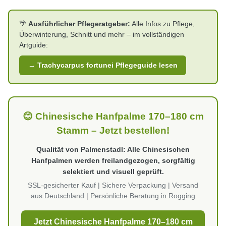
Grundsätzlich möglich, aber die Traglast ist das
Freiland sind dann jährliche Zuwächse von 10 bis 20 cm
entscheidende Kriterium. Palme, Substrat und Kübel
Stammhöhe realistisch, begleitet von einem kontinuierlich
🌴
Ausführlicher Pflegeratgeber:
Alle Infos zu Pflege,
ergeben bei dieser Größe schnell 150 kg und mehr – die
wachsenden Kronendurchmesser. Mit jedem Jahr wird das
Überwinterung, Schnitt und mehr – im vollständigen
zulässige Flächenlast der Konstruktion muss das abdecken.
Gesamtbild imposanter.
Artguide:
Ein Statiker oder Fachplaner sollte das vorab prüfen.
Technisch eignet sich Trachycarpus fortunei gut für
→ Trachycarpus fortunei Pflegeguide lesen
Dachgärten, da sie vertikal wächst und wenig seitlichen
Raum beansprucht – das Gewicht muss aber sicher
abgetragen werden können.
😊 Chinesische Hanfpalme 170–180 cm
Stamm – Jetzt bestellen!
Qualität von Palmenstadl: Alle Chinesischen
Hanfpalmen werden freilandgezogen, sorgfältig
selektiert und visuell geprüft.
SSL-gesicherter Kauf | Sichere Verpackung | Versand
aus Deutschland | Persönliche Beratung in Rogging
Jetzt Chinesische Hanfpalme 170–180 cm