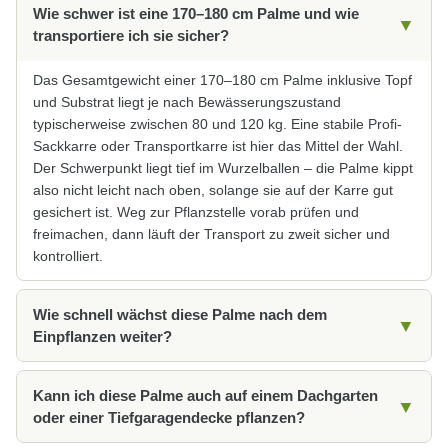
Wie schwer ist eine 170–180 cm Palme und wie
▼
transportiere ich sie sicher?
Das Gesamtgewicht einer 170–180 cm Palme inklusive Topf
und Substrat liegt je nach Bewässerungszustand
typischerweise zwischen 80 und 120 kg. Eine stabile Profi-
Sackkarre oder Transportkarre ist hier das Mittel der Wahl.
Der Schwerpunkt liegt tief im Wurzelballen – die Palme kippt
also nicht leicht nach oben, solange sie auf der Karre gut
gesichert ist. Weg zur Pflanzstelle vorab prüfen und
freimachen, dann läuft der Transport zu zweit sicher und
kontrolliert.
Wie schnell wächst diese Palme nach dem
▼
Einpflanzen weiter?
Im ersten Jahr nach der Pflanzung steht das Einwurzeln im
Kann ich diese Palme auch auf einem Dachgarten
Vordergrund – sichtbares Höhenwachstum tritt dabei in den
▼
oder einer Tiefgaragendecke pflanzen?
Hintergrund. Ab dem zweiten Standjahr nimmt Trachycarpus
fortunei wieder ihren normalen Wachstumsrhythmus auf. Im