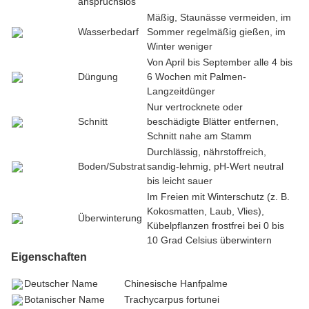
anspruchslos
Mäßig, Staunässe vermeiden, im
Wasserbedarf
Sommer regelmäßig gießen, im
Winter weniger
Von April bis September alle 4 bis
Düngung
6 Wochen mit Palmen-
Langzeitdünger
Nur vertrocknete oder
Schnitt
beschädigte Blätter entfernen,
Schnitt nahe am Stamm
Durchlässig, nährstoffreich,
Boden/Substrat
sandig-lehmig, pH-Wert neutral
bis leicht sauer
Im Freien mit Winterschutz (z. B.
Kokosmatten, Laub, Vlies),
Überwinterung
Kübelpflanzen frostfrei bei 0 bis
10 Grad Celsius überwintern
Eigenschaften
Deutscher Name
Chinesische Hanfpalme
Botanischer Name
Trachycarpus fortunei