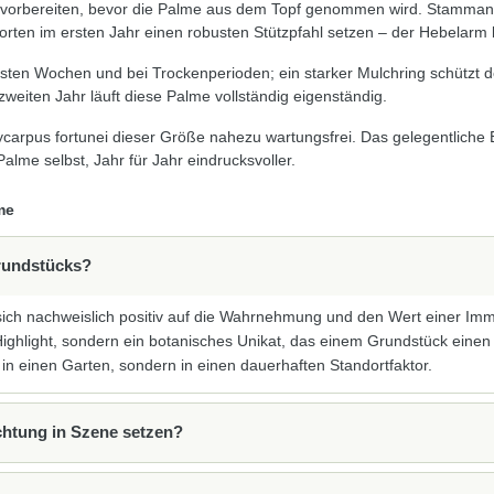
orbereiten, bevor die Palme aus dem Topf genommen wird. Stammansat
orten im ersten Jahr einen robusten Stützpfahl setzen – der Hebelarm 
ten Wochen und bei Trockenperioden; ein starker Mulchring schützt de
weiten Jahr läuft diese Palme vollständig eigenständig.
carpus fortunei dieser Größe nahezu wartungsfrei. Das gelegentliche
alme selbst, Jahr für Jahr eindrucksvoller.
me
Grundstücks?
 sich nachweislich positiv auf die Wahrnehmung und den Wert einer Immo
Highlight, sondern ein botanisches Unikat, das einem Grundstück einen
r in einen Garten, sondern in einen dauerhaften Standortfaktor.
chtung in Szene setzen?
kbarsten Pflanzen für Gartenbeleuchtung überhaupt. Ein oder zwei Upli