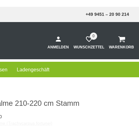
+49 9451 – 20 90 214
0
ANMELDEN
WUNSCHZETTEL
WARENKORB
sen
Ladengeschäft
alme 210-220 cm Stamm
0
me (Trachycarpus fortunei)