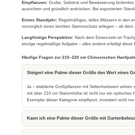
Einpflanzen:
Grube, Substrat und Bewässerung lückenlos v
ausrichten und gründlich andrücken. Bei exponierten Stand
Erstes Standjahr:
Regelmäßiges, tiefes Wässern in den ers
vorsorglich einen leichten Stammschutz anlegen – ab dem z
Langfristige Perspektive:
Nach dem Einwurzeln ist Trachy
einzige regelmäßige Aufgabe – alles andere erledigt diese P
Häufige Fragen zur 210–220 cm Chinesischen Hanfpal
Steigert eine Palme dieser Größe den Wert eines 
Ja – etablierte Großpflanzen mit Seltenheitswert wirken
mit über 210 cm Stammhöhe ist nicht nur ein optisches 
Exemplar dieser Kategorie einpflanzt, investiert nicht nu
Kann ich eine Palme dieser Größe mit Gartenbeleu
Sehr gut sogar – Trachycarpus fortunei ist eine der dan