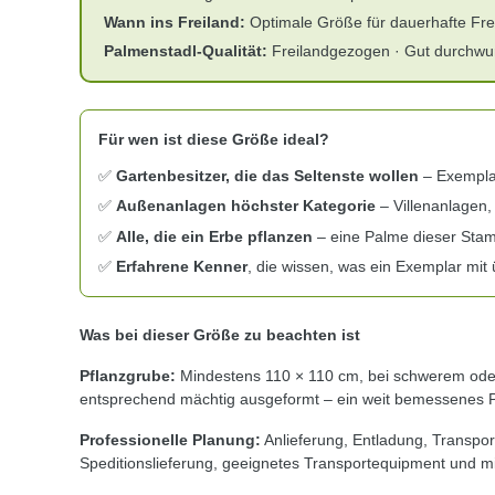
Wann ins Freiland:
Optimale Größe für dauerhafte Fre
Palmenstadl-Qualität:
Freilandgezogen · Gut durchwurz
Für wen ist diese Größe ideal?
✅
Gartenbesitzer, die das Seltenste wollen
– Exempla
✅
Außenanlagen höchster Kategorie
– Villenanlagen,
✅
Alle, die ein Erbe pflanzen
– eine Palme dieser Sta
✅
Erfahrene Kenner
, die wissen, was ein Exemplar mit 
Was bei dieser Größe zu beachten ist
Pflanzgrube:
Mindestens 110 × 110 cm, bei schwerem oder
entsprechend mächtig ausgeformt – ein weit bemessenes Pfla
Professionelle Planung:
Anlieferung, Entladung, Transpo
Speditionslieferung, geeignetes Transportequipment und