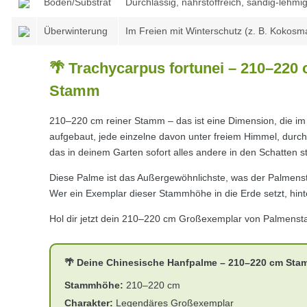
Boden/Substrat
Durchlässig, nährstoffreich, sandig-lehmig
Überwinterung
Im Freien mit Winterschutz (z. B. Kokosmat
🌴 Trachycarpus fortunei – 210–22
Stamm
210–220 cm reiner Stamm – das ist eine Dimension, die i
aufgebaut, jede einzelne davon unter freiem Himmel, durch
das in deinem Garten sofort alles andere in den Schatten ste
Diese Palme ist das Außergewöhnlichste, was der Palmensta
Wer ein Exemplar dieser Stammhöhe in die Erde setzt, hint
Hol dir jetzt dein 210–220 cm Großexemplar von Palmenstad
🌴 Deine Chinesische Hanfpalme – 210–220 cm Stam
Stammhöhe:
210–220 cm
Charakter:
Legendäres Großexemplar