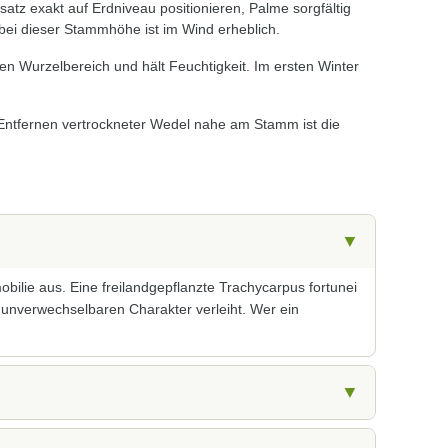
z exakt auf Erdniveau positionieren, Palme sorgfältig
bei dieser Stammhöhe ist im Wind erheblich.
n Wurzelbereich und hält Feuchtigkeit. Im ersten Winter
 Entfernen vertrockneter Wedel nahe am Stamm ist die
▼
bilie aus. Eine freilandgepflanzte Trachycarpus fortunei
 unverwechselbaren Charakter verleiht. Wer ein
▼
ght-Strahler, die den Stamm von unten anstrahlen,