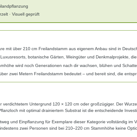
ilandpflanzung
elt · Visuell geprüft
re mit über 210 cm Freilandstamm aus eigenem Anbau sind in Deuts
 Luxusresorts, botanische Gärten, Weingüter und Denkmalprojekte, di
mmhöhe wird noch Generationen nach dir wachsen, blühen und Schatt
über zwei Metern Freilandstamm bedeutet – und bereit sind, die entspre
 verdichtetem Untergrund 120 × 120 cm oder großzügiger. Der Wurzel
nzloch mit optimal drainiertem Substrat ist die entscheidende Investi
rtweg und Einpflanzung für Exemplare dieser Kategorie vollständig im
 mindestens zwei Personen sind bei 210–220 cm Stammhöhe keine Opti