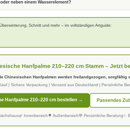
ol oder neben einem Wasserelement?
dende Krone dramatisch in Szene und verwandeln den Garten bei Dunkelh
cht besonders wirkungsvoll. Die Strahler sollten im Abstand von etw
terrane Kombination und funktioniert bei dieser Stammhöhe besonders w
ool zu verschatten. Einen Abstand von mindestens 2–3 Metern zur Poolk
 Überwinterung, Schnitt und mehr – im vollständigen Artguide:
e ins Wasser fallen können, werden routinemäßig beim Schnitt entfernt –
esische Hanfpalme 210–220 cm Stamm – Jetzt be
le Chinesischen Hanfpalmen werden freilandgezogen, sorgfältig se
Kauf | Sichere Verpackung | Versand aus Deutschland | Persönliche Be
che Hanfpalme 210–220 cm bestellen →
Passendes Zub
wächshaus
🌿 Innenbereich
🌳 Außenbereich
💬 Persönliche Beratung
✨ E