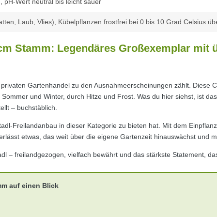
, pH-Wert neutral bis leicht sauer
ten, Laub, Vlies), Kübelpflanzen frostfrei bei 0 bis 10 Grad Celsius üb
0 cm Stamm: Legendäres Großexemplar mit ü
m privaten Gartenhandel zu den Ausnahmeerscheinungen zählt. Diese
 Sommer und Winter, durch Hitze und Frost. Was du hier siehst, ist da
llt – buchstäblich.
dl-Freilandanbau in dieser Kategorie zu bieten hat. Mit dem Einpflanz
erlässt etwas, das weit über die eigene Gartenzeit hinauswächst und 
l – freilandgezogen, vielfach bewährt und das stärkste Statement, das
m auf einen Blick