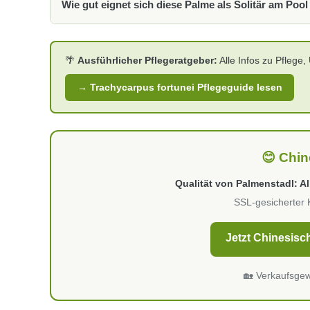
Wie gut eignet sich diese Palme als Solitär am Po
setzen die charakteristische Fasertextur und die ausla
3000 Kelvin) betont die warmen Brauntöne der Faserschi
Trachycarpus fortunei am Pool ist eine klassische medi
Wasser, die Krone spendet partiell Schatten ohne den P
🌴
Ausführlicher Pflegeratgeber:
Alle Infos zu Pflege,
oder -konstruktion langfristig nicht belastet. Wedeln, di
ausgesprochen dekorativ.
→ Trachycarpus fortunei Pflegeguide lesen
😊 Chin
Qualität von Palmenstadl: Al
SSL-gesicherter 
Jetzt Chinesis
🏡 Verkaufsge