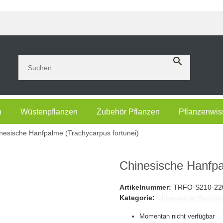
n
Wüstenpflanzen
Zubehör Pflanzen
Pflanzenwis
nesische Hanfpalme (Trachycarpus fortunei)
Chinesische Hanfp
Artikelnummer:
TRFO-S210-22
Kategorie:
Chinesische Hanfpal
Momentan nicht verfügbar