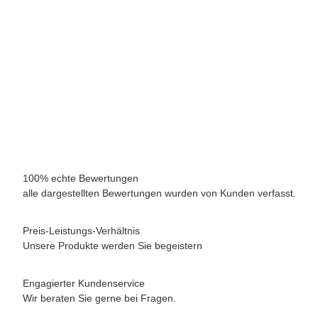
Geleepalme 30-40 cm Stamm
Stammhöhe 30-40 cm Gesamthöhe 180-220 cm - ohne Topf Spedition "L"
3-
459,00 €
*
Sofort verfügbar
Lieferzeit:
2 - 5 Werktage
(DE - Ausland abweichend)
100% echte Bewertungen
alle dargestellten Bewertungen wurden von Kunden verfasst.
Preis-Leistungs-Verhältnis
Unsere Produkte werden Sie begeistern
Engagierter Kundenservice
Wir beraten Sie gerne bei Fragen.