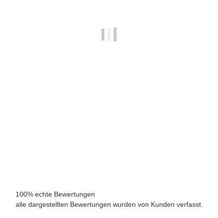
TeraPlast Topf Ribeira "Granit"
🌿 Finde die richtige Größe für dein Gartenprojekt – oben klicken! ⬆️
Ge
45,00 €
-
99,00 €
*
Sofort verfügbar
100% echte Bewertungen
alle dargestellten Bewertungen wurden von Kunden verfasst.