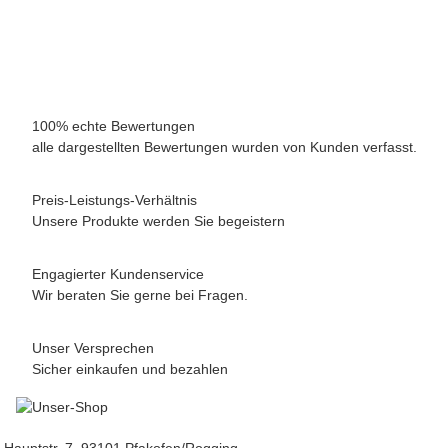
14,00 €
*
14,00 € pro 1 kg
Sofort verfügbar
Lieferzeit:
2 - 5 Werktage
(DE - Ausland abweichend)
100% echte Bewertungen
alle dargestellten Bewertungen wurden von Kunden verfasst.
Preis-Leistungs-Verhältnis
Unsere Produkte werden Sie begeistern
Engagierter Kundenservice
Wir beraten Sie gerne bei Fragen.
Unser Versprechen
Sicher einkaufen und bezahlen
Hauptstr. 7, 93101 Pfakofen/Rogging