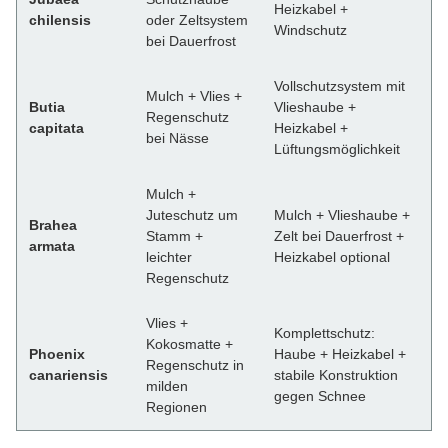
Heizkabel +
chilensis
oder Zeltsystem
Windschutz
bei Dauerfrost
Vollschutzsystem mit
Mulch + Vlies +
Butia
Vlieshaube +
Regenschutz
capitata
Heizkabel +
bei Nässe
Lüftungsmöglichkeit
Mulch +
Juteschutz um
Mulch + Vlieshaube +
Brahea
Stamm +
Zelt bei Dauerfrost +
armata
leichter
Heizkabel optional
Regenschutz
Vlies +
Komplettschutz:
Kokosmatte +
Phoenix
Haube + Heizkabel +
Regenschutz in
canariensis
stabile Konstruktion
milden
gegen Schnee
Regionen