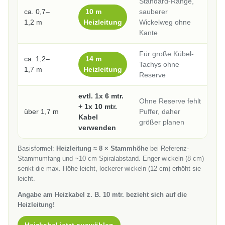
Standard-Range,
ca. 0,7–
10 m
sauberer
1,2 m
Heizleitung
Wickelweg ohne
Kante
Für große Kübel-
ca. 1,2–
14 m
Tachys ohne
1,7 m
Heizleitung
Reserve
evtl. 1x 6 mtr.
Ohne Reserve fehlt
+ 1x 10 mtr.
über 1,7 m
Puffer, daher
Kabel
größer planen
verwenden
Basisformel:
Heizleitung ≈ 8 × Stammhöhe
bei Referenz-
Stammumfang und ~10 cm Spiralabstand. Enger wickeln (8 cm)
senkt die max. Höhe leicht, lockerer wickeln (12 cm) erhöht sie
leicht.
Angabe am Heizkabel z. B. 10 mtr. bezieht sich auf die
Heizleitung!
Heizkabel jetzt auswählen