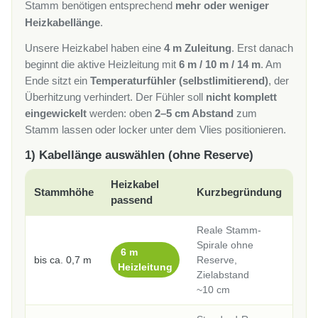
Stamm benötigen entsprechend
mehr oder weniger
Heizkabellänge
.
Unsere Heizkabel haben eine
4 m Zuleitung
. Erst danach
beginnt die aktive Heizleitung mit
6 m / 10 m / 14 m
. Am
Ende sitzt ein
Temperaturfühler (selbstlimitierend)
, der
Überhitzung verhindert. Der Fühler soll
nicht komplett
eingewickelt
werden: oben
2–5 cm Abstand
zum
Stamm lassen oder locker unter dem Vlies positionieren.
1) Kabellänge auswählen (ohne Reserve)
Heizkabel
Stammhöhe
Kurzbegründung
passend
Reale Stamm-
Spirale ohne
6 m
bis ca. 0,7 m
Reserve,
Heizleitung
Zielabstand
~10 cm