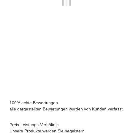
Planta´s Zitruszauber - Citrusdünger
Inhalt 1 kg Paket "S"
26 
11,00 €
*
11,00 € pro 1 kg
Sofort verfügbar
Lieferzeit:
2 - 5 Werktage
(DE - Ausland abweichend)
100% echte Bewertungen
alle dargestellten Bewertungen wurden von Kunden verfasst.
Preis-Leistungs-Verhältnis
Unsere Produkte werden Sie begeistern