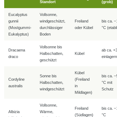
Standort
(grob)
Eucalyptus
Vollsonne,
gunnii
windgeschützt,
Freiland
bis ca. −
(Mostgummi-
durchlässiger
oder Kübel
°C (etabli
Eukalyptus)
Boden
Vollsonne bis
Dracaena
ab ca. +
Halbschatten,
Kübel
draco
einlagern
geschützt
Kübel
Sonne bis
bis ca. −
Cordyline
(Freiland
Halbschatten,
°C mit
australis
in
windgeschützt
Schutz
Mildlagen)
Vollsonne,
Freiland
bis ca. −
Albizia
Wärme,
(Südlagen)
°C