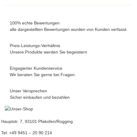
Material aufgelockert werden. Eine Drainageschicht im Pflanzloch
Von den vier Arten verträgt Cordyline australis am ehesten einen
ist besonders bei undurchlässigen Unterböden sinnvoll. Auf gut
halbschattigen Standort – sie gedeiht auch ohne direkte
durchlässigen Böden wächst der Seidenbaum deutlich kräftiger
Mittagssonne gut und entwickelt im Halbschatten oft besonders
100% echte Bewertungen
und blüht ergiebiger.
satte Blattfarben. Dracaena draco kommt mit weniger Sonne aus
alle dargestellten Bewertungen wurden von Kunden verfasst.
als Eukalyptus und Albizia, bevorzugt aber dennoch einen hellen
Platz. Für wirklich schattige Bereiche empfehlen sich eher
Preis-Leistungs-Verhältnis
Baumfarne aus unserem Sortiment.
Unsere Produkte werden Sie begeistern
Engagierter Kundenservice
Wir beraten Sie gerne bei Fragen.
Unser Versprechen
Sicher einkaufen und bezahlen
Hauptstr. 7, 93101 Pfakofen/Rogging
Tel: +49 9451 – 20 90 214