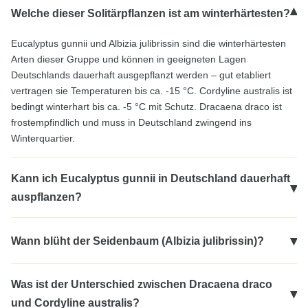
▾
Welche dieser Solitärpflanzen ist am winterhärtesten?
Eucalyptus gunnii und Albizia julibrissin sind die winterhärtesten
Arten dieser Gruppe und können in geeigneten Lagen
Deutschlands dauerhaft ausgepflanzt werden – gut etabliert
vertragen sie Temperaturen bis ca. -15 °C. Cordyline australis ist
bedingt winterhart bis ca. -5 °C mit Schutz. Dracaena draco ist
frostempfindlich und muss in Deutschland zwingend ins
Winterquartier.
Kann ich Eucalyptus gunnii in Deutschland dauerhaft
▾
auspflanzen?
Ja – Eucalyptus gunnii ist einer der winterhärtesten Eukalypten
▾
Wann blüht der Seidenbaum (Albizia julibrissin)?
und für die Freilandkultur in Deutschland gut geeignet. In den
ersten ein bis zwei Jahren nach dem Auspflanzen empfiehlt sich
Albizia julibrissin blüht von Juli bis September – damit gehört er
ein leichter Vliesschutz für die Triebspitzen in kalten Nächten. Ab
Was ist der Unterschied zwischen Dracaena draco
zu den spätblühenden Gehölzen im Garten und füllt die Blühlücke
dem dritten Jahr ist kein Winterschutz mehr nötig. Ein
▾
des Hochsommers. Die federartigen, rosa-weißen Blüten duften
und Cordyline australis?
vollsonniger, windgeschützter Standort mit durchlässigem Boden