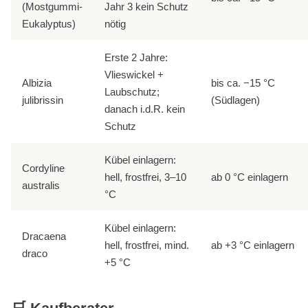
(Mostgummi-
Jahr 3 kein Schutz
Eukalyptus)
nötig
Erste 2 Jahre:
Vlieswickel +
Albizia
bis ca. −15 °C
Laubschutz;
julibrissin
(Südlagen)
danach i.d.R. kein
Schutz
Kübel einlagern:
Cordyline
hell, frostfrei, 3–10
ab 0 °C einlagern
australis
°C
Kübel einlagern:
Dracaena
hell, frostfrei, mind.
ab +3 °C einlagern
draco
+5 °C