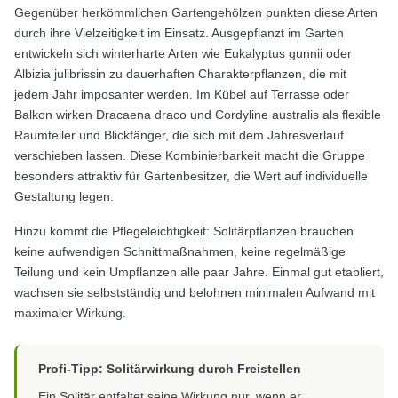
Gegenüber herkömmlichen Gartengehölzen punkten diese Arten
durch ihre Vielzeitigkeit im Einsatz. Ausgepflanzt im Garten
entwickeln sich winterharte Arten wie Eukalyptus gunnii oder
Albizia julibrissin zu dauerhaften Charakterpflanzen, die mit
jedem Jahr imposanter werden. Im Kübel auf Terrasse oder
Balkon wirken Dracaena draco und Cordyline australis als flexible
Raumteiler und Blickfänger, die sich mit dem Jahresverlauf
verschieben lassen. Diese Kombinierbarkeit macht die Gruppe
besonders attraktiv für Gartenbesitzer, die Wert auf individuelle
Gestaltung legen.
Hinzu kommt die Pflegeleichtigkeit: Solitärpflanzen brauchen
keine aufwendigen Schnittmaßnahmen, keine regelmäßige
Teilung und kein Umpflanzen alle paar Jahre. Einmal gut etabliert,
wachsen sie selbstständig und belohnen minimalen Aufwand mit
maximaler Wirkung.
Profi-Tipp: Solitärwirkung durch Freistellen
Ein Solitär entfaltet seine Wirkung nur, wenn er