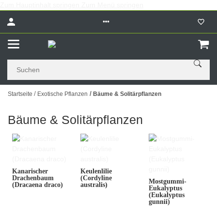
Zum Hauptinhalt springen
Zum Menü springen
Startseite
Exotische Pflanzen
Bäume & Solitärpflanzen
Bäume & Solitärpflanzen
Kanarischer
Keulenlilie
Drachenbaum
(Cordyline
Mostgummi-
(Dracaena draco)
australis)
Eukalyptus
(Eukalyptus
gunnii)