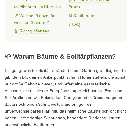
🧊 Winterschutz in der
🌿 Alle Arten im Überblick
Praxis
📍 Welche Pflanze für
🛒 Kaufberater
welchen Standort?
❓ FAQ
🪴 Richtig pflanzen
🌱 Warum Bäume & Solitärpflanzen?
Ein gut gewählter Solitär verändert einen Garten grundlegend. Er
gibt dem Blick einen Ankerpunkt, schafft Höhenstaffeln, die sonst
nur große Gehölze bieten, und liefert eine gestalterische
Aussage, die mit keiner Beetpflanzung erreichbar ist. Exotische
Solitärpflanzen wie Eukalyptus, Cordyline oder Dracaena gehen
dabei noch einen Schritt weiter: Sie bringen ein
unverwechselbares Flair mit, das heimische Bäume schlicht nicht
haben – fremdartige Silhouetten, besondere Rindenstrukturen,
ungewöhnliche Blattformen.