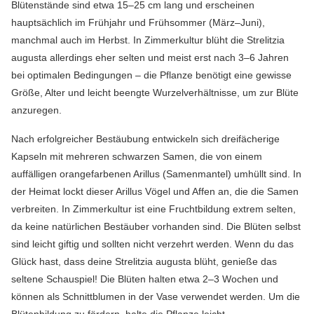
Blütenstände sind etwa 15–25 cm lang und erscheinen
hauptsächlich im Frühjahr und Frühsommer (März–Juni),
manchmal auch im Herbst. In Zimmerkultur blüht die Strelitzia
augusta allerdings eher selten und meist erst nach 3–6 Jahren
bei optimalen Bedingungen – die Pflanze benötigt eine gewisse
Größe, Alter und leicht beengte Wurzelverhältnisse, um zur Blüte
anzuregen.
Nach erfolgreicher Bestäubung entwickeln sich dreifächerige
Kapseln mit mehreren schwarzen Samen, die von einem
auffälligen orangefarbenen Arillus (Samenmantel) umhüllt sind. In
der Heimat lockt dieser Arillus Vögel und Affen an, die die Samen
verbreiten. In Zimmerkultur ist eine Fruchtbildung extrem selten,
da keine natürlichen Bestäuber vorhanden sind. Die Blüten selbst
sind leicht giftig und sollten nicht verzehrt werden. Wenn du das
Glück hast, dass deine Strelitzia augusta blüht, genieße das
seltene Schauspiel! Die Blüten halten etwa 2–3 Wochen und
können als Schnittblumen in der Vase verwendet werden. Um die
Blütenbildung zu fördern, halte die Pflanze leicht