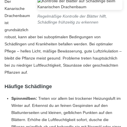
Der
Kanarische
Drachenbaum
Regelmäßige Kontrolle der Blätter hilft,
Schädlinge frühzeitig zu erkennen
ist
grundsätzlich
robust, kann aber bei suboptimalen Bedingungen von
Schädlingen und Krankheiten befallen werden. Bei optimaler
Pflege – helles Licht, mäßige Bewässerung, gute Luftzirkulation –
bleibt die Pflanze meist gesund. Probleme treten hauptsächlich
bei zu niedriger Luftfeuchtigkeit, Staunässe oder geschwächten
Pflanzen auf.
Häufige Schädlinge
Spinnmilben:
Treten vor allem bei trockener Heizungsluft im
Winter auf. Erkennst du an feinen Gespinsten auf den
Blattunterseiten und kleinen, gelblichen Punkten auf den
Blättern. Erhöhe die Luftfeuchtigkeit sofort, dusche die
Pflanze gründlich ab und behandle sie mit Neemöl oder einer