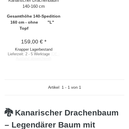
Kanarischer Drachenbaum
140-160 cm
Gesamthöhe 140-
Spedition
160 cm - ohne
"L"
Topf
159,00 €
*
Knapper Lagerbestand
Lieferzeit:
2 - 5 Werktage
(DE -
Ausland abweichend)
Artikel
1
-
1
von
1
🐉 Kanarischer Drachenbaum
– Legendärer Baum mit