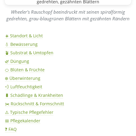
Wheeler's Rauschopf beeindruckt mit seinen spiralförmig
gedrehten, grau-blaugrünen Blättern mit gezähnten Rändern
☀️ Standort & Licht
💧 Bewässerung
🪴 Substrat & Umtopfen
🌿 Düngung
🍊 Blüten & Früchte
❄️ Überwinterung
💨 Luftfeuchtigkeit
🐛 Schädlinge & Krankheiten
✂️ Rückschnitt & Formschnitt
⚠️ Typische Pflegefehler
📅 Pflegekalender
❓ FAQ