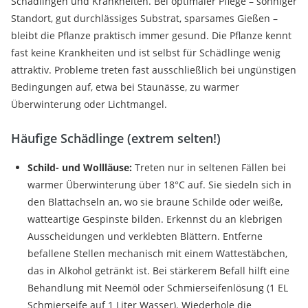
Schädlingen und Krankheiten. Bei optimaler Pflege – sonniger
Standort, gut durchlässiges Substrat, sparsames Gießen –
bleibt die Pflanze praktisch immer gesund. Die Pflanze kennt
fast keine Krankheiten und ist selbst für Schädlinge wenig
attraktiv. Probleme treten fast ausschließlich bei ungünstigen
Bedingungen auf, etwa bei Staunässe, zu warmer
Überwinterung oder Lichtmangel.
Häufige Schädlinge (extrem selten!)
Schild- und Wollläuse:
Treten nur in seltenen Fällen bei
warmer Überwinterung über 18°C auf. Sie siedeln sich in
den Blattachseln an, wo sie braune Schilde oder weiße,
watteartige Gespinste bilden. Erkennst du an klebrigen
Ausscheidungen und verklebten Blättern. Entferne
befallene Stellen mechanisch mit einem Wattestäbchen,
das in Alkohol getränkt ist. Bei stärkerem Befall hilft eine
Behandlung mit Neemöl oder Schmierseifenlösung (1 EL
Schmierseife auf 1 Liter Wasser). Wiederhole die