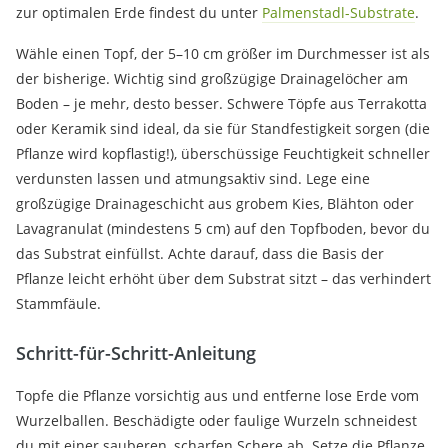
zur optimalen Erde findest du unter
Palmenstadl-Substrate
.
Wähle einen Topf, der 5–10 cm größer im Durchmesser ist als
der bisherige. Wichtig sind großzügige Drainagelöcher am
Boden – je mehr, desto besser. Schwere Töpfe aus Terrakotta
oder Keramik sind ideal, da sie für Standfestigkeit sorgen (die
Pflanze wird kopflastig!), überschüssige Feuchtigkeit schneller
verdunsten lassen und atmungsaktiv sind. Lege eine
großzügige Drainageschicht aus grobem Kies, Blähton oder
Lavagranulat (mindestens 5 cm) auf den Topfboden, bevor du
das Substrat einfüllst. Achte darauf, dass die Basis der
Pflanze leicht erhöht über dem Substrat sitzt – das verhindert
Stammfäule.
Schritt-für-Schritt-Anleitung
Topfe die Pflanze vorsichtig aus und entferne lose Erde vom
Wurzelballen. Beschädigte oder faulige Wurzeln schneidest
du mit einer sauberen, scharfen Schere ab. Setze die Pflanze