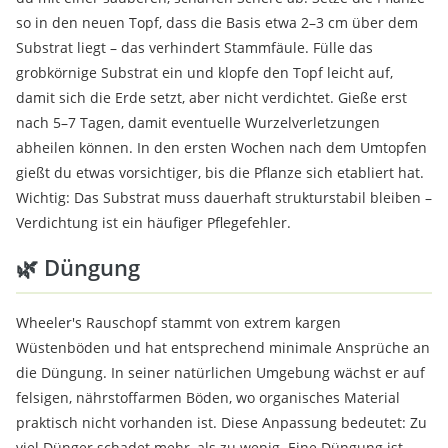
so in den neuen Topf, dass die Basis etwa 2–3 cm über dem
Substrat liegt – das verhindert Stammfäule. Fülle das
grobkörnige Substrat ein und klopfe den Topf leicht auf,
damit sich die Erde setzt, aber nicht verdichtet. Gieße erst
nach 5–7 Tagen, damit eventuelle Wurzelverletzungen
abheilen können. In den ersten Wochen nach dem Umtopfen
gießt du etwas vorsichtiger, bis die Pflanze sich etabliert hat.
Wichtig: Das Substrat muss dauerhaft strukturstabil bleiben –
Verdichtung ist ein häufiger Pflegefehler.
🌿 Düngung
Wheeler's Rauschopf stammt von extrem kargen
Wüstenböden und hat entsprechend minimale Ansprüche an
die Düngung. In seiner natürlichen Umgebung wächst er auf
felsigen, nährstoffarmen Böden, wo organisches Material
praktisch nicht vorhanden ist. Diese Anpassung bedeutet: Zu
viel Dünger schadet mehr, als zu wenig. Eine Düngung ist