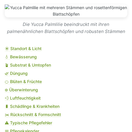
Die Yucca Palmlilie beeindruckt mit ihren
palmenähnlichen Blattschöpfen und robusten Stämmen
☀️ Standort & Licht
💧 Bewässerung
🪴 Substrat & Umtopfen
🌿 Düngung
🍊 Blüten & Früchte
❄️ Überwinterung
💨 Luftfeuchtigkeit
🐛 Schädlinge & Krankheiten
✂️ Rückschnitt & Formschnitt
⚠️ Typische Pflegefehler
📅 Pflegekalender