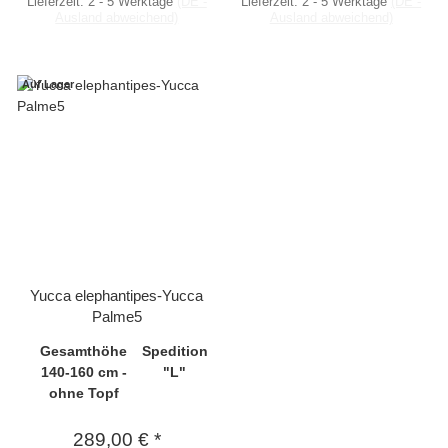
Lieferzeit:
2 - 5 Werktage
(DE -
Lieferzeit:
2 - 5 Werktage
(DE -
Ausland abweichend)
Ausland abweichend)
Auf Lager
Yucca elephantipes-Yucca
Palme5
Gesamthöhe
Spedition
140-160 cm -
"L"
ohne Topf
289,00 €
*