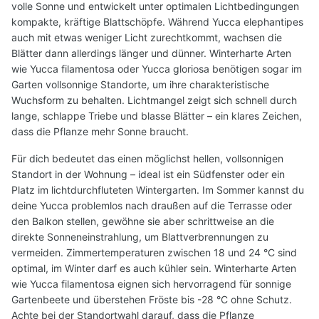
volle Sonne und entwickelt unter optimalen Lichtbedingungen
kompakte, kräftige Blattschöpfe. Während Yucca elephantipes
auch mit etwas weniger Licht zurechtkommt, wachsen die
Blätter dann allerdings länger und dünner. Winterharte Arten
wie Yucca filamentosa oder Yucca gloriosa benötigen sogar im
Garten vollsonnige Standorte, um ihre charakteristische
Wuchsform zu behalten. Lichtmangel zeigt sich schnell durch
lange, schlappe Triebe und blasse Blätter – ein klares Zeichen,
dass die Pflanze mehr Sonne braucht.
Für dich bedeutet das einen möglichst hellen, vollsonnigen
Standort in der Wohnung – ideal ist ein Südfenster oder ein
Platz im lichtdurchfluteten Wintergarten. Im Sommer kannst du
deine Yucca problemlos nach draußen auf die Terrasse oder
den Balkon stellen, gewöhne sie aber schrittweise an die
direkte Sonneneinstrahlung, um Blattverbrennungen zu
vermeiden. Zimmertemperaturen zwischen 18 und 24 °C sind
optimal, im Winter darf es auch kühler sein. Winterharte Arten
wie Yucca filamentosa eignen sich hervorragend für sonnige
Gartenbeete und überstehen Fröste bis -28 °C ohne Schutz.
Achte bei der Standortwahl darauf, dass die Pflanze