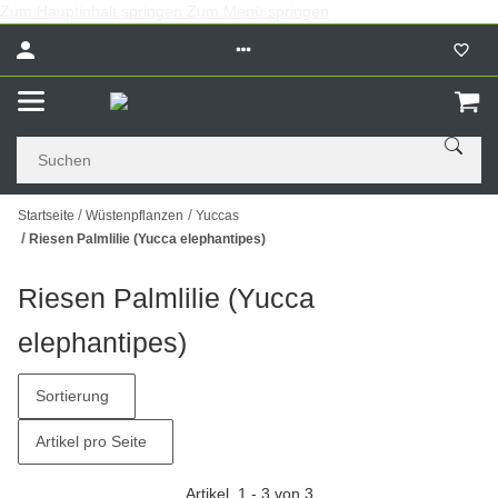
Zum Hauptinhalt springen
Zum Menü springen
Startseite
Wüstenpflanzen
Yuccas
Riesen Palmlilie (Yucca elephantipes)
Riesen Palmlilie (Yucca
elephantipes)
Sortierung
Artikel pro Seite
Artikel
1
-
3
von
3