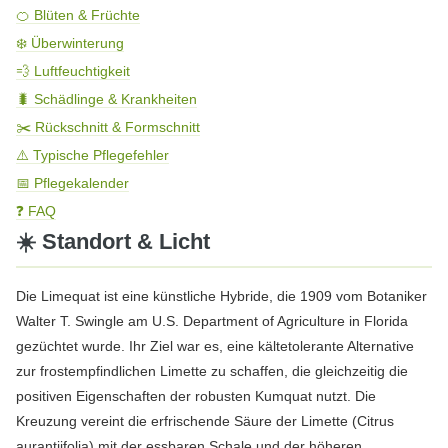
🍊 Blüten & Früchte
❄️ Überwinterung
💨 Luftfeuchtigkeit
🐛 Schädlinge & Krankheiten
✂️ Rückschnitt & Formschnitt
⚠️ Typische Pflegefehler
📅 Pflegekalender
❓ FAQ
☀️ Standort & Licht
Die Limequat ist eine künstliche Hybride, die 1909 vom Botaniker
Walter T. Swingle am U.S. Department of Agriculture in Florida
gezüchtet wurde. Ihr Ziel war es, eine kältetolerante Alternative
zur frostempfindlichen Limette zu schaffen, die gleichzeitig die
positiven Eigenschaften der robusten Kumquat nutzt. Die
Kreuzung vereint die erfrischende Säure der Limette (Citrus
aurantiifolia) mit der essbaren Schale und der höheren