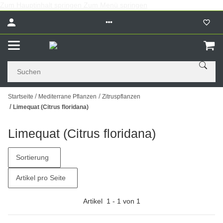
Zum Hauptinhalt springen
Zum Menü springen
Startseite
Mediterrane Pflanzen
Zitruspflanzen
Limequat (Citrus floridana)
Limequat (Citrus floridana)
Sortierung
Artikel pro Seite
Artikel
1
-
1
von
1