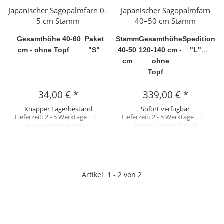
Japanischer Sagopalmfarn 0–
Japanischer Sagopalmfarn
5 cm Stamm
40–50 cm Stamm
Gesamthöhe 40-60
Paket
Stamm
Gesamthöhe
Spedition
...
cm - ohne Topf
"S"
40-50
120-140 cm -
"L"
cm
ohne
Topf
34,00 €
*
339,00 €
*
Knapper Lagerbestand
Sofort verfügbar
Lieferzeit:
2 - 5 Werktage
(DE -
Lieferzeit:
2 - 5 Werktage
(DE -
Ausland abweichend)
Ausland abweichend)
Artikel
1
-
2
von
2