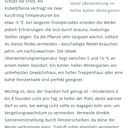
Schutz vor Frost. Als
Ideale Überwinterung im
Kübelpflanze verträgt sie zwar
hellen, kühlen Wintergarten
kurzfristig Temperaturen bis
etwa -5 °C, bei längeren Frostperioden erleiden die Wedel
jedoch Erfrierungen, die sich durch braune, matschige
Stellen zeigen. Da die Pflanze sehr langsam wächst, solltest
du dieses Risiko vermeiden – beschädigte Wedel brauchen
Jahre, um nachzuwachsen. Die ideale
Überwinterungstemperatur liegt zwischen 5 und 15 °C an
einem hellen Standort. Ein kühler, heller Wintergarten, ein
unbeheiztes Gewächshaus, ein helles Treppenhaus oder eine
kühle Fensterbank sind perfekt geeignet.
Wichtig ist, dass der Standort hell genug ist – mindestens 6
bis 8 Stunden Licht pro Tag. Je heller der Platz, desto wärmer
darf es sein; bei wenig Licht sollte es dagegen kühl sein, um
Vergeilungswachstum zu vermeiden. Vermeide direkte
Sonneneinstrahlung durch Fensterscheiben, da diese die
Wedel verbrennen kann. Zugluft sollte ebenfalls vermieden