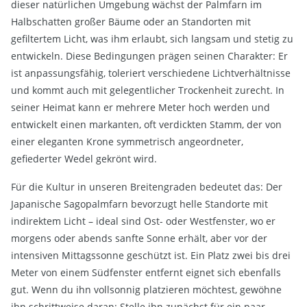
dieser natürlichen Umgebung wächst der Palmfarn im
Halbschatten großer Bäume oder an Standorten mit
gefiltertem Licht, was ihm erlaubt, sich langsam und stetig zu
entwickeln. Diese Bedingungen prägen seinen Charakter: Er
ist anpassungsfähig, toleriert verschiedene Lichtverhältnisse
und kommt auch mit gelegentlicher Trockenheit zurecht. In
seiner Heimat kann er mehrere Meter hoch werden und
entwickelt einen markanten, oft verdickten Stamm, der von
einer eleganten Krone symmetrisch angeordneter,
gefiederter Wedel gekrönt wird.
Für die Kultur in unseren Breitengraden bedeutet das: Der
Japanische Sagopalmfarn bevorzugt helle Standorte mit
indirektem Licht – ideal sind Ost- oder Westfenster, wo er
morgens oder abends sanfte Sonne erhält, aber vor der
intensiven Mittagssonne geschützt ist. Ein Platz zwei bis drei
Meter von einem Südfenster entfernt eignet sich ebenfalls
gut. Wenn du ihn vollsonnig platzieren möchtest, gewöhne
ihn schrittweise daran: Stelle ihn zunächst für ein paar