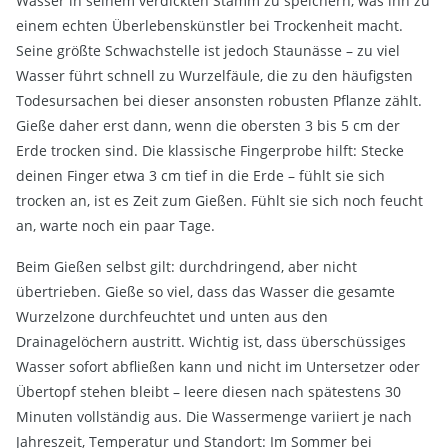
Wasser in seinem verdickten Stamm zu speichern, was ihn zu
einem echten Überlebenskünstler bei Trockenheit macht.
Seine größte Schwachstelle ist jedoch Staunässe – zu viel
Wasser führt schnell zu Wurzelfäule, die zu den häufigsten
Todesursachen bei dieser ansonsten robusten Pflanze zählt.
Gieße daher erst dann, wenn die obersten 3 bis 5 cm der
Erde trocken sind. Die klassische Fingerprobe hilft: Stecke
deinen Finger etwa 3 cm tief in die Erde – fühlt sie sich
trocken an, ist es Zeit zum Gießen. Fühlt sie sich noch feucht
an, warte noch ein paar Tage.
Beim Gießen selbst gilt: durchdringend, aber nicht
übertrieben. Gieße so viel, dass das Wasser die gesamte
Wurzelzone durchfeuchtet und unten aus den
Drainagelöchern austritt. Wichtig ist, dass überschüssiges
Wasser sofort abfließen kann und nicht im Untersetzer oder
Übertopf stehen bleibt – leere diesen nach spätestens 30
Minuten vollständig aus. Die Wassermenge variiert je nach
Jahreszeit, Temperatur und Standort: Im Sommer bei